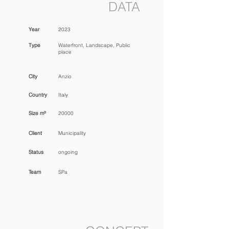
DATA
Year
2023
Type
Waterfront, Landscape, Public
place
City
Anzio
Country
Italy
Size m³
20000
Client
Municipality
Status
ongoing
Team
SPa